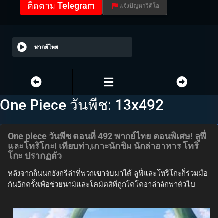
ติดตาม Telegram
แจ้งปัญหาวีดีโอ
พากย์ไทย
One Piece วันพีช: 13x492
One piece วันพีช ตอนที่ 492 พากย์ไทย ตอนพิเศษ! ลูฟี่
และโทริโกะ! เทียบท่า,เกาะนักชิม นักล่าอาหาร โทริ
โกะ ปรากฏตัว
หลังจากกินนกฮังกรีล่าที่พวกเขาจับมาได้ ลูฟี่และโทริโกะก็ร่วมมือ
กันอีกครั้งเพื่อช่วยนามิและโคมัตสึที่ถูกโคโคอาล่าลักพาตัวไป