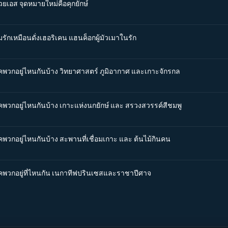
วยเอส จุดหมายใหม่คือคุกยักษ์
รักเหมือนดั่งเฮอริเคน แฮนค็อกผู้มัวเมาในรัก
รคพวกอยู่ไหนกันบ้าง วิทยาศาสตร์ ภูมิอากาศ และเกาะจักรกล
รคพวกอยู่ไหนกันบ้าง เกาะแห่งนกยักษ์ และ สรวงสวรรค์สีชมพู
คพวกอยู่ไหนกันบ้าง สะพานที่เชื่อมเกาะ และ ต้นไม้กินคน
รคพวกอยู่ที่ไหนกัน เนกาทีฟปรินเซสและราชาปีศาจ