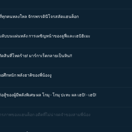
รีที่ทุกคนหลงใหล จักรพรรดินีโจรสลัดแฮนค็อก
ามลับบนแผ่นหลัง การเผชิญหน้าของลูฟี่และเฮบิฮิเมะ
ัดสินที่โหดร้าย! มาร์กาเร็ตกลายเป็นหิน!!
จอศึกหนัก พลังฮาคิของพี่น้องงู
ู้ของผู้มีพลังพิเศษ ผล โกมุ - โกมุ ปะทะ ผล เฮบิ! - เฮบิ!
สารภาพของแฮนค็อก อดีตที่ไม่น่าจดจำของสามพี่น้อง