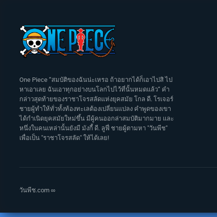
One Piece “สมบัติของฉันน่ะเหรอ ถ้าอยากได้ก็เอาไปสิ ไป
หาเอาเลย ฉันเอาทุกอย่างบนโลกไปไว้ที่นั้นหมดแล้ว” คำ
กล่าวสุดท้ายของราชาโจรสลัดแห่งยุคสมัย โกล ดี. โรเจอร์
ชายผู้ทำให้ทั่วทั้งท้องทะเลต้องเปลี่ยนแปลง คำพูดของเขา
ได้กำเนิดยุคสมัยใหม่ขึ้น มีผู้คนออกล่าสมบัติมากมาย และ
หนึ่งในคนเหล่านั้นยังมี มังกี้ ดี. ลูฟี่ ชายผู้ตามหา "วันพีช"
เพื่อเป็น "ราชาโจรสลัด" ให้ได้เลย!
วันพีช.com ∞