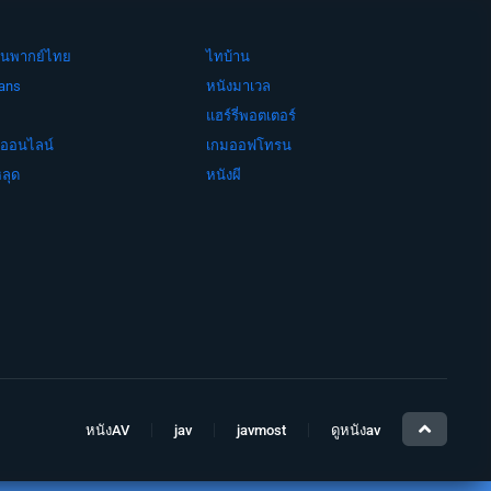
ย์จีนพากย์ไทย
ไทบ้าน
ans
หนังมาเวล
แฮร์รี่พอตเตอร์
งออนไลน์
เกมออฟโทรน
ลุด
หนังผี
หนังAV
jav
javmost
ดูหนังav