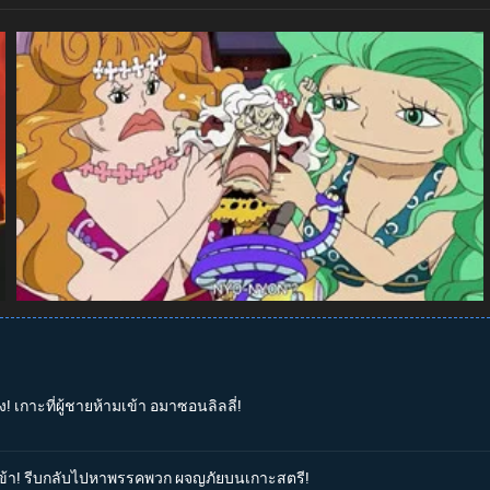
ง! เกาะที่ผู้ชายห้ามเข้า อมาซอนลิลลี่!
็วเข้า! รีบกลับไปหาพรรคพวก ผจญภัยบนเกาะสตรี!