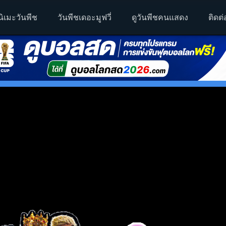
นิเมะวันพีช
วันพีชเดอะมูฟวี่
ดูวันพีชคนแสดง
ติดต่