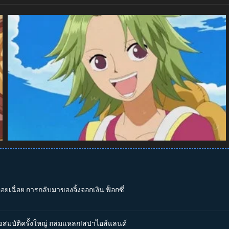
่อยเฉื่อย การกลับมาของจิ้งจอกเงิน ฟ็อกซี่
ชิงสมบัติครั้งใหญ่ ถล่มแหลก!สปาไอส์แลนด์