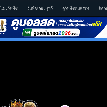
นิเมะวันพีช
วันพีชเดอะมูฟวี่
ดูวันพีชคนแสดง
ติดต่