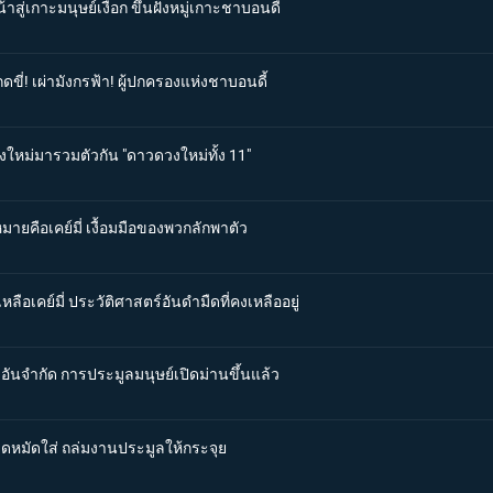
าสู่เกาะมนุษย์เงือก ขึ้นฝั่งหมู่เกาะชาบอนดี้
ขี่! เผ่ามังกรฟ้า! ผู้ปกครองแห่งชาบอนดี้
ข่งใหม่มารวมตัวกัน "ดาวดวงใหม่ทั้ง 11"
มายคือเคย์มี่ เงื้อมมือของพวกลักพาตัว
ลือเคย์มี่ ประวัติศาสตร์อันดำมืดที่คงเหลืออยู่
าอันจำกัด การประมูลมนุษย์เปิดม่านขึ้นแล้ว
บิดหมัดใส่ ถล่มงานประมูลให้กระจุย