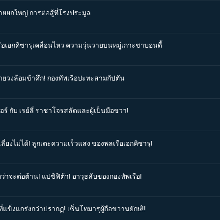
วายยกใหญ่ การต่อสู้ที่โรงประมูล
รือเอกคิซารุเคลื่อนไหว ความวุ่นวายบนหมู่เกาะชาบอนดี้
ลายวงล้อมข้าศึก! กองทัพเรือปะทะสามกัปตัน
ร์ กับ เรย์ลี่ ราชาโจรสลัดและผู้เป็นมือขวา!
เลี่ยงไม่ได้! ลูกเตะความเร็วแสง ของพลเรือเอกคิซารุ!
กว่าจะต่อต้าน! แปซิฟิต้า! อาวุธลับของกองทัพเรือ!
ที่แข็งแกร่งกว่าปรากฏ! เซ็นโทมารุผู้ถือขวานยักษ์!!