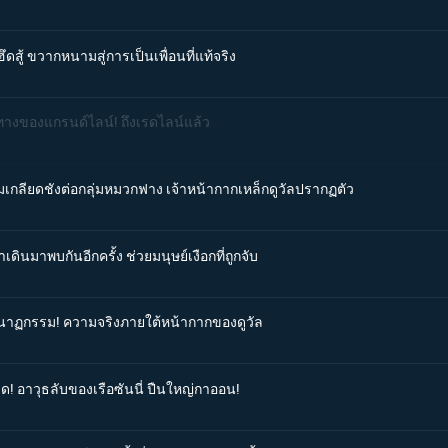
ึดสู้ ขวากหนามสู่การเป็นเพื่อนที่แท้จริง
่งทางของแกรนด์ไลน์! ถึงเรดไลน์แล้ว
มเกลียดชังต่อกลุ่มหมวกฟาง เจ้าหน้ากากเหล็กดูวัลปรากฏตัว
ดินมาพบกันอีกครั้ง ช่วยมนุษย์เงือกที่ถูกจับ
ศกนาฏกรรม! ความจริงภายใต้หน้ากากของดูวัล
ิด! อาวุธลับของเรือซันนี่ ปืนใหญ่กาออน!