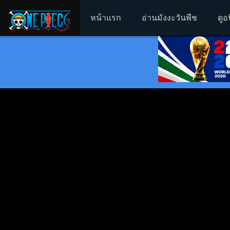
หน้าแรก
อ่านมังงะวันพีช
ดูอ