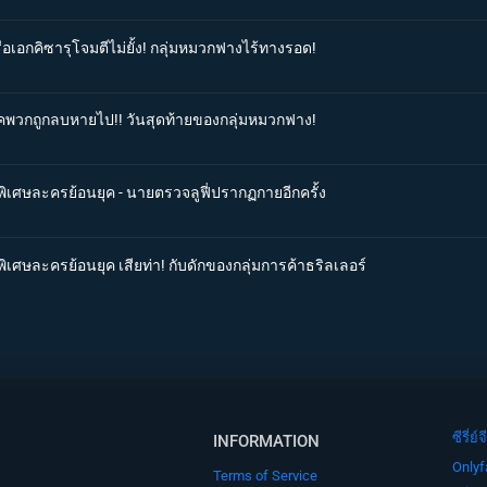
ือเอกคิซารุโจมตีไม่ยั้ง! กลุ่มหมวกฟางไร้ทางรอด!
รคพวกถูกลบหายไป!! วันสุดท้ายของกลุ่มหมวกฟาง!
พิเศษละครย้อนยุค - นายตรวจลูฟี่ปรากฏกายอีกครั้ง
ิเศษละครย้อนยุค เสียท่า! กับดักของกลุ่มการค้าธริลเลอร์
ซีรี่
INFORMATION
Onlyf
Terms of Service