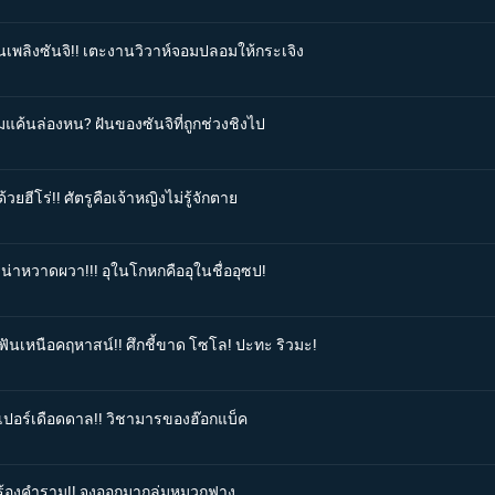
ินเพลิงซันจิ!! เตะงานวิวาห์จอมปลอมให้กระเจิง
มแค้นล่องหน? ฝันของซันจิที่ถูกช่วงชิงไป
ยฮีโร่!! ศัตรูคือเจ้าหญิงไม่รู้จักตาย
รน่าหวาดผวา!!! อุในโกหกคืออุในชื่ออุซป!
ฟันเหนือคฤหาสน์!! ศึกชี้ขาด โซโล! ปะทะ ริวมะ!
ปเปอร์เดือดดาล!! วิชามารของฮ๊อกแบ็ค
อสร้องคำราม!! จงออกมากลุ่มหมวกฟาง