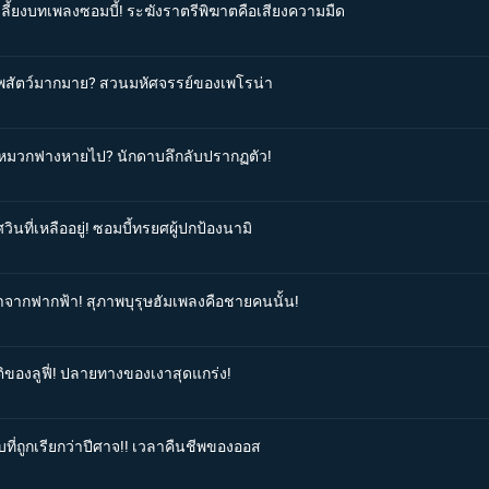
เลี้ยงบทเพลงซอมบี้! ระฆังราตรีพิฆาตคือเสียงความมืด
รรพสัตว์มากมาย? สวนมหัศจรรย์ของเพโรน่า
ุ่มหมวกฟางหายไป? นักดาบลึกลับปรากฏตัว!
วินที่เหลืออยู่! ซอมบี้ทรยศผู้ปกป้องนามิ
มาจากฟากฟ้า! สุภาพบุรุษฮัมเพลงคือชายคนนั้น!
ติของลูฟี่! ปลายทางของเงาสุดแกร่ง!
บที่ถูกเรียกว่าปีศาจ!! เวลาคืนชีพของออส