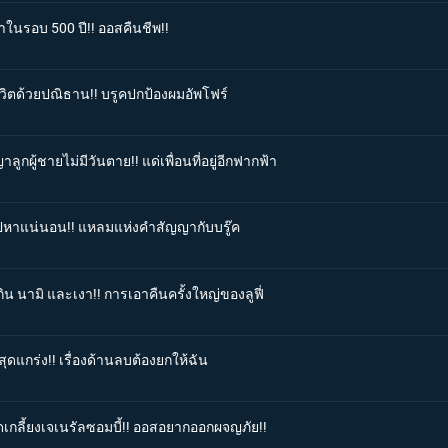
าในรอบ 500 ปี!! ออสคืนชีพ!!
ีวิตด้วยปณิธาน!! บรูคปกป้องผมอัพโฟร์
ูกผู้ชายไม่มีวันตาย!! แด่เพื่อนที่อยู่อีกฟากฟ้า
ะไปหาแน่นอน!! แหลมแห่งคำสัญญากับบรู๊ค
ิน นามิ และเงา!! การเอาคืนครั้งใหญ่ของลูฟี่
ุดแกร่ง!! เรื่องด้านลบต้องยกให้ฉัน
ดเกลี้ยงเจเนรัลซอมบี้!! ออสอยากออกผจญภัย!!