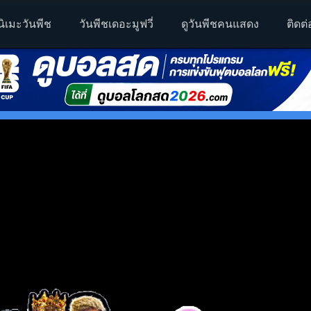
นิเมะวันพีช
วันพีชเดอะมูฟวี่
ดูวันพีชคนแสดง
ติดต่