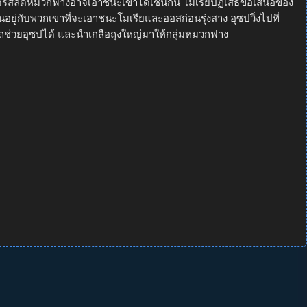
มโจรสลัดหมวกฟางอาจเอาชนะเขาได้เช่นกัน โมเรียปฏิเสธข้อเสนอของ
นอยู่กับพวกเขาที่จะเอาชนะโมเรียและออสก่อนรุ่งสาง อุซปวิ่งไปที่
ถช่วยอุซปได้ และนำเกลือถุงใหญ่มาให้กลุ่มหมวกฟาง