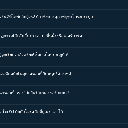
ยินดีที่ได้พบกับผู้คน! ตัวจริงของสุภาพบุรุษโครงกระดูก
ฏการณ์ลึกลับสั่นประสาท! ขึ้นฝั่งธริลเลอร์บาร์ค
้ถูกเรียกว่าอัจฉริยะ! ฮ็อกแบ็คปรากฏตัว!
ิเจอศึกหนัก! คฤหาสซอมบี้กับมนุษย์ล่องหน!
นาซอมบี้! ห้องวิจัยฝันร้ายของฮอร์กแบค!!
อโมเรีย! กับดักโจรสลัดที่กุมเงาเอาไว้