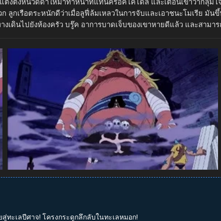
รแต่งตั้งหนวดดำให้มาทำหน้าที่แทนคร็อคโคไดล์ และเตือนเขาว่ากลุ่
 ลูกเรือตระหนักดีว่าเมื่อลูฟี่ล้มเหลวในการจับและเอาชนะโมเรีย มันขึ้
ทางเดินไปยังห้องครัว บรู๊ค อาการบาดเจ็บของเขาหายดีแล้ว และสามาร
ลุยสู่ทะเลปีศาจ! โครงกระดูกลึกลับในทะเลหมอก!