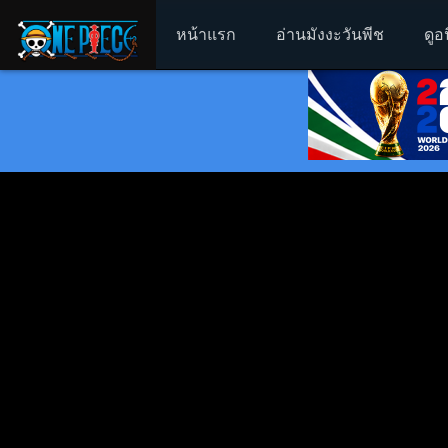
หน้าแรก
อ่านมังงะวันพีช
ดูอ