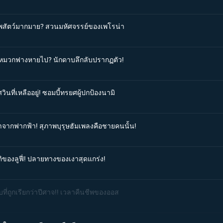
รรพสัตว์มากมาย? สวนมหัศจรรย์ของเพโรน่า
ุ่มหมวกฟางหายไป? นักดาบลึกลับปรากฏตัว!
วินที่เหลืออยู่! ซอมบี้ทรยศผู้ปกป้องนามิ
มาจากฟากฟ้า! สุภาพบุรุษฮัมเพลงคือชายคนนั้น!
ติของลูฟี่! ปลายทางของเงาสุดแกร่ง!
บที่ถูกเรียกว่าปีศาจ!! เวลาคืนชีพของออส