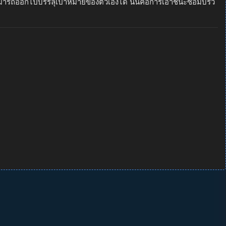
ามารถออกไปบรรลุเป้าหมายของตัวเองได้ นั่นคือการเอาชนะซอมบี้ริว