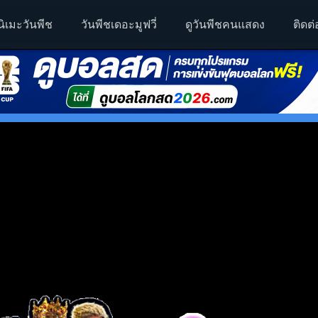
นิเมะวันพีช
วันพีชเดอะมูฟวี่
ดูวันพีชคนแสดง
ติดต่