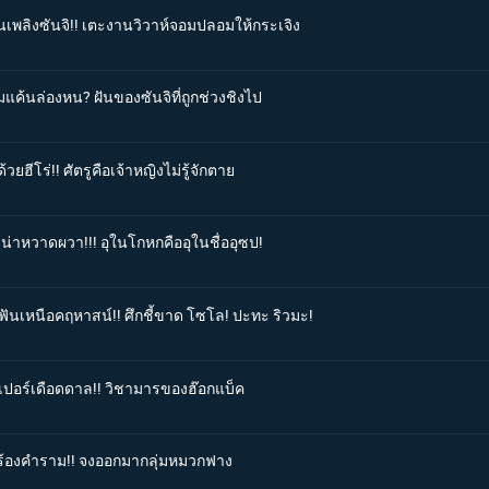
ินเพลิงซันจิ!! เตะงานวิวาห์จอมปลอมให้กระเจิง
มแค้นล่องหน? ฝันของซันจิที่ถูกช่วงชิงไป
ยฮีโร่!! ศัตรูคือเจ้าหญิงไม่รู้จักตาย
รน่าหวาดผวา!!! อุในโกหกคืออุในชื่ออุซป!
ฟันเหนือคฤหาสน์!! ศึกชี้ขาด โซโล! ปะทะ ริวมะ!
ปเปอร์เดือดดาล!! วิชามารของฮ๊อกแบ็ค
อสร้องคำราม!! จงออกมากลุ่มหมวกฟาง