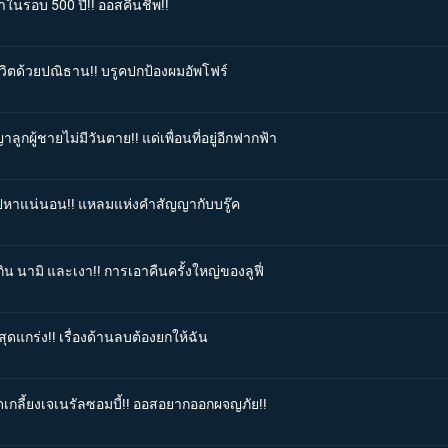
าในรอบ 500 ปี!! ออสคืนชีพ!!
ีวิตด้วยปณิธาน!! บรูคปกป้องผมอัพโฟร์
ูกผู้ชายไม่มีวันตาย!! แด่เพื่อนที่อยู่อีกฟากฟ้า
ะไปหาแน่นอน!! แหลมแห่งคำสัญญากับบรู๊ค
ิน นามิ และเงา!! การเอาคืนครั้งใหญ่ของลูฟี่
ุดแกร่ง!! เรื่องด้านลบต้องยกให้ฉัน
ดเกลี้ยงเจเนรัลซอมบี้!! ออสอยากออกผจญภัย!!