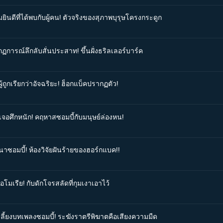
ยินดีที่ได้พบกับผู้คน! ตัวจริงของสุภาพบุรุษโครงกระดูก
ฏการณ์ลึกลับสั่นประสาท! ขึ้นฝั่งธริลเลอร์บาร์ค
้ถูกเรียกว่าอัจฉริยะ! ฮ็อกแบ็คปรากฏตัว!
ิเจอศึกหนัก! คฤหาสซอมบี้กับมนุษย์ล่องหน!
นาซอมบี้! ห้องวิจัยฝันร้ายของฮอร์กแบค!!
อโมเรีย! กับดักโจรสลัดที่กุมเงาเอาไว้
เลี้ยงบทเพลงซอมบี้! ระฆังราตรีพิฆาตคือเสียงความมืด