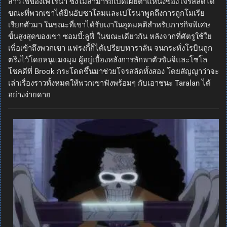
สาวใช้ของเพโรน่า ซึ่งไม่สามารถเปิดเผยตำแหน่งของโจรสลัดได้
ขณะที่พวกเขาได้ยินอับซาโลมและเปโรนาพูดถึงการถูกโมเรีย
เรียกตัวมา ในขณะที่เขาได้รับเงาในอุดมคติสำหรับภารกิจพิเศษ
ขั้นสูงสุดของเขา ซอมบี้:ลูฟี่ ในขณะเดียวกัน หลังจากที่ศัตรูใช้ใย
เพื่อเข้าถึงพวกเขา แฟรงกี้ก็ได้เปรียบทาราลัน จนกระทั่งโรบินถูก
ตรึงไว้โดยหนูแมงมุม ผู้อยู่เบื้องหลังการลักพาตัวซันจิและโซโล
โชคดีที่ Brook กระโดดขึ้นมาช่วยโจรสลัดทั้งสอง โดยสัญญาว่าจะ
เล่าเรื่องราวทั้งหมดให้พวกเขาฟังพร้อมๆ กับเอาชนะ Taralan ได้
อย่างง่ายดาย