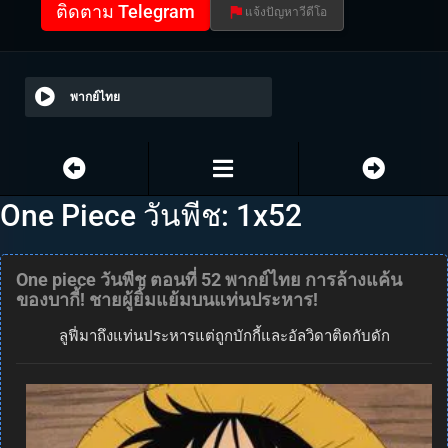
ติดตาม Telegram
แจ้งปัญหาวีดีโอ
พากย์ไทย
One Piece วันพีช: 1x52
One piece วันพีช ตอนที่ 52 พากย์ไทย การล้างแค้น
ของบากี้! ชายผู้ยิ้มแย้มบนแท่นประหาร!
ลูฟี่มาถึงแท่นประหารแต่ถูกบักกี้และอัลวิดาติดกับดัก