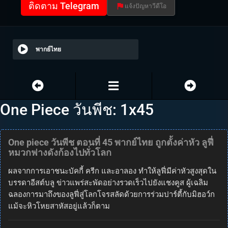
ติดตาม Telegram
แจ้งปัญหาวีดีโอ
พากย์ไทย
One Piece วันพีช: 1x45
One piece วันพีช ตอนที่ 45 พากย์ไทย ถูกตั้งค่าหัว ลูฟี่
หมวกฟางดังก้องไปทั่วโลก
ผลจากการเอาชนะบัคกี้ ครีก และอาลอง ทำให้ลูฟี่มีค่าหัวสูงสุดใน
บรรดาอีสต์บลู ข่าวแพร่สะพัดอย่างรวดเร็วไปยังแชงคูส ผู้เฉลิม
ฉลองการมาถึงของลูฟี่สู่โลกโจรสลัดด้วยการร่วมปาร์ตี้กับมิฮอว์ก
แม้จะหิวโหยสาหัสอยู่แล้วก็ตาม