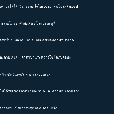
องคายะให้ได้! วีรกรรมครั้งใหญ่ของกลุ่มโจรสลัดอุซป
ดความโกรธ! ศึกตัดสิน คุโระปะทะลูฟี่
คือสัตว์ประหลาด! ไกม่อนกับผองเพื่อนตัวประหลาด
ตของดาบ 3 เล่ม! คำสาบานระหว่างโซโลกับคุอินะ
อดกุ๊ก! ซันจิแห่งภัตตาคารลอยทะเล
ี่ไม่ได้รับเชิญ! อาหารของซันจิ และความเมตตาแด่กิง
จรสลัดที่แข็งแกร่งที่สุด กัปตันดอนครีก