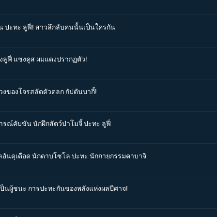
น ปะทะ ลูฟี่! สาวลึกลับคนนั้นเป็นใครกัน
องลูฟี่ แชงคูส ผมแดงปรากฏตัว!
ศวงของโจรสลัดตัวตลก กัปตันบากี้!
ณ์คับขัน นักฝึกสัตว์ป่าโมจี้ ปะทะ ลูฟี่
ดวลอันดุเดือด นักดาบโซโล ปะทะ นักกายกรรมคาบาจิ
ะเป็นผู้ชนะ การปะทะกันของพลังแห่งผลปีศาจ!