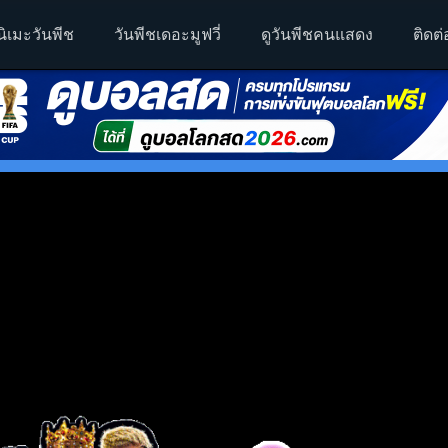
นิเมะวันพีช
วันพีชเดอะมูฟวี่
ดูวันพีชคนแสดง
ติดต่