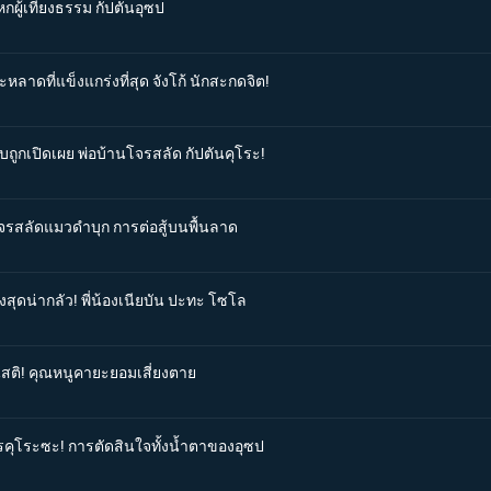
กผู้เที่ยงธรรม กัปตันอุซป
หลาดที่แข็งแกร่งที่สุด จังโก้ นักสะกดจิต!
บถูกเปิดเผย พ่อบ้านโจรสลัด กัปตันคุโระ!
มโจรสลัดแมวดำบุก การต่อสู้บนพื้นลาด
้องสุดน่ากลัว! พี่น้องเนียบัน ปะทะ โซโล
คืนสติ! คุณหนูคายะยอมเสี่ยงตาย
ารคุโระซะ! การตัดสินใจทั้งน้ำตาของอุซป