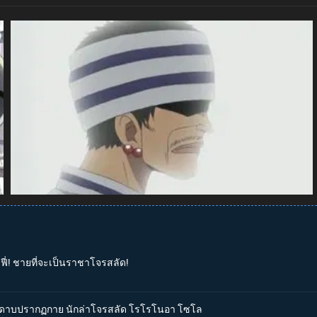
ูฟี่! ชายที่จะเป็นราชาโจรสลัด!
ดนักดาบปรากฏกาย นักล่าโจรสลัด โรโรโนอา โซโล