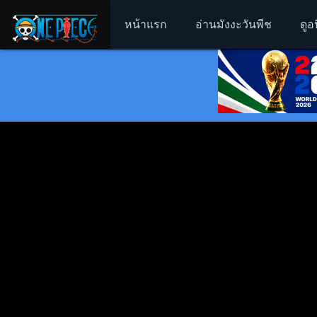
หน้าแรก
อ่านมังงะวันพีช
ดูอ