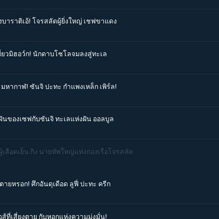
งบาราติเอ้! โจรสลัดผู้ยิ่งใหญ่ เชฟขาแดง
ยี่ยวมิฮอว์ก! นักดาบโซโลจมลงสู่ทะเล
ะมหากาฬ! ซันจิ ปะทะ กำแพงเหล็ก เพิร์ล!
มฝันของเซฟกับซันจิ ทะเลแห่งฝัน ออลบูล
ผู้เลือดเย็น กิง นายทัพใหญ่แห่งกองเรือโจรสลัด
ตายหรอก! ศึกอันดุเดือด ลูฟี่ ปะทะ ครีก
ู้ที่เสี่ยงตาย กับหอกแห่งความมุ่งมั่น!